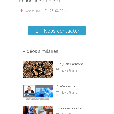
23/10/2014
Synaps Prod
3.54K
Nous contacter
Vidéos similaires
Clip Juan Carmona
il y a 8 ans
ProVepharm
il y a 8 ans
3 minutes synchro