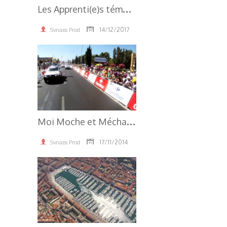
L
es Apprenti(e)s témoignent
14/12/2017
Synaps Prod
3.70K
M
oi Moche et Méchant 2
17/11/2014
Synaps Prod
3.81K