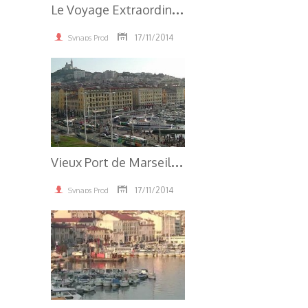
L
e Voyage Extraordinaire
17/11/2014
Synaps Prod
3.81K
V
ieux Port de Marseille MAG1
17/11/2014
Synaps Prod
3.79K