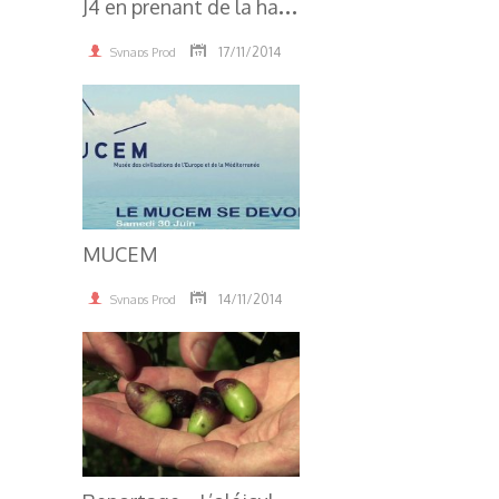
J
4 en prenant de la hauteur
17/11/2014
Synaps Prod
3.76K
MUCEM
14/11/2014
Synaps Prod
3.57K
R
eportage « L’oléiculture biologique, c’est tout naturel »