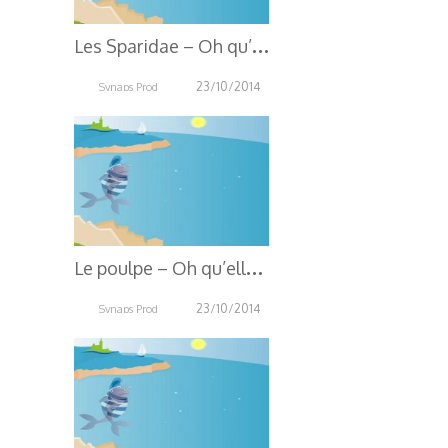
L
es Sparidae – Oh qu’elle est belle, Oh qu’elle est bleue !
23/10/2014
Synaps Prod
3.64K
L
e poulpe – Oh qu’elle est belle, Oh qu’elle est bleue !
23/10/2014
Synaps Prod
4.58K