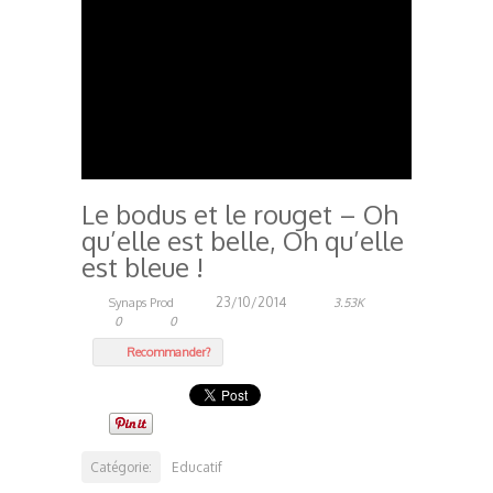
Le bodus et le rouget – Oh
qu’elle est belle, Oh qu’elle
est bleue !
23/10/2014
Synaps Prod
3.53K
0
0
Recommander?
Catégorie:
Educatif