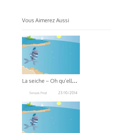
Vous Aimerez Aussi
L
a seiche – Oh qu’elle est belle, Oh qu’elle est bleue !
23/10/2014
Synaps Prod
5.40K