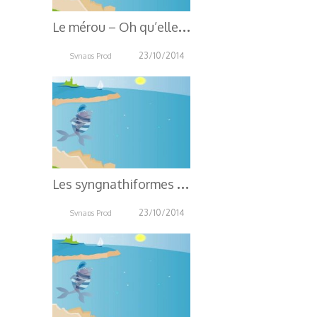
L
e mérou – Oh qu’elle est belle, Oh qu’elle est bleue !
23/10/2014
Synaps Prod
3.73K
L
es syngnathiformes – Oh qu’elle est belle, Oh qu’elle est bleue !
23/10/2014
Synaps Prod
3.74K