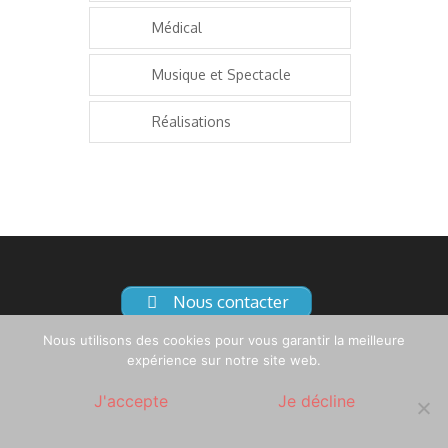
Médical
Musique et Spectacle
Réalisations
Nous contacter
Nous utilisons des cookies pour vous garantir la meilleure
expérience sur notre site web.
J'accepte
Je décline
©
Synaps Production
2013-2026 - Tous droits réservés |
Synaps live
|
Mentions légales
|
Contact
|
Politique de