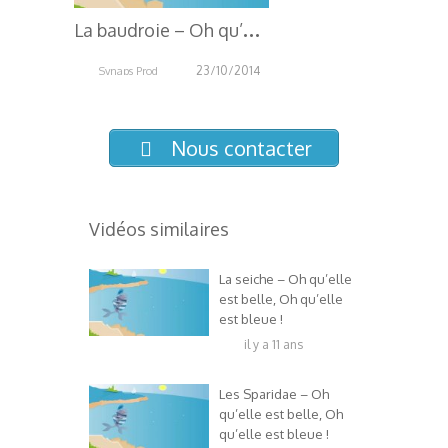
L
a baudroie – Oh qu’elle est belle, Oh qu’elle est bleue ! – La baudroie
23/10/2014
Synaps Prod
3.29K
Nous contacter
Vidéos similaires
La seiche – Oh qu’elle
est belle, Oh qu’elle
est bleue !
il y a 11 ans
Les Sparidae – Oh
qu’elle est belle, Oh
qu’elle est bleue !