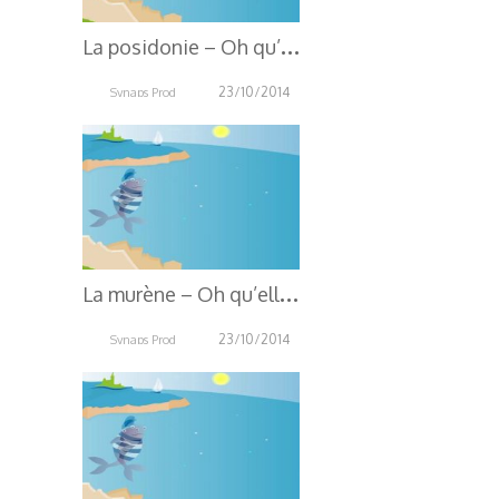
L
a posidonie – Oh qu’elle est belle, Oh qu’elle est bleue !
23/10/2014
Synaps Prod
3.63K
L
a murène – Oh qu’elle est belle, Oh qu’elle est bleue !
23/10/2014
Synaps Prod
3.99K