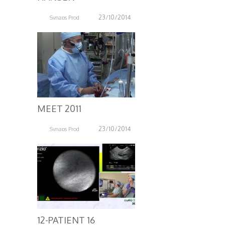
23/10/2014
Synaps Prod
3.92K
MEET 2011
23/10/2014
Synaps Prod
3.94K
12-PATIENT 16