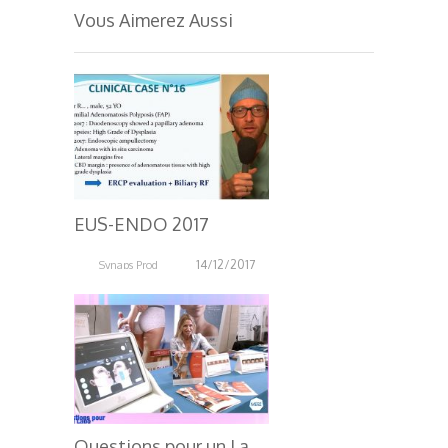
Vous Aimerez Aussi
EUS-ENDO 2017
14/12/2017
Synaps Prod
3.67K
Q
uestions pour un Labo – MERZ