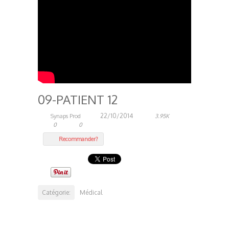
09-PATIENT 12
22/10/2014
Synaps Prod
3.95K
0
0
Recommander?
Catégorie:
Médical